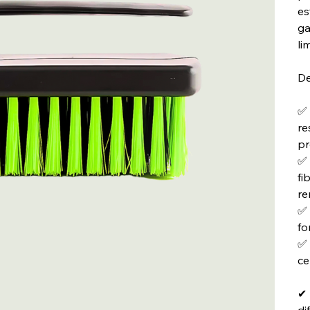
es
ga
li
De
✅
re
pr
✅
fi
re
✅
fo
✅
ce
✔