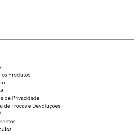
e
 os Produtos
to
ca
ica de Privacidade
ica de Trocas e Devoluções
P
mentos
culos