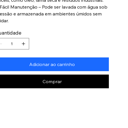
fíceis, como óleo, lama seca e resíduos industriais.
Fácil Manutenção – Pode ser lavada com água sob
essão e armazenada em ambientes úmidos sem
idar.
uantidade
Adicionar ao carrinho
Comprar