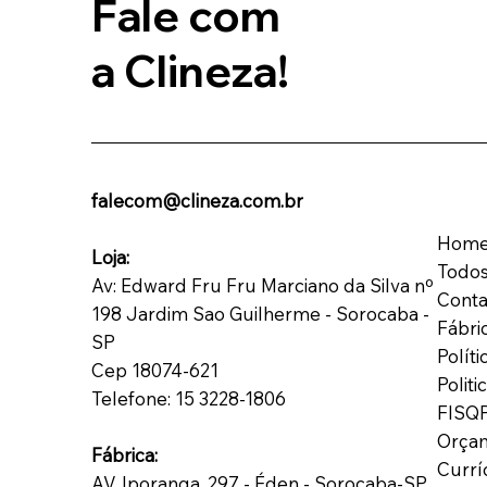
Fale com
a Clineza!
falecom@clineza.com.br
Hom
Loja:
Todos
Av: Edward Fru Fru Marciano da Silva nº
Conta
198 Jardim Sao Guilherme - Sorocaba -
Fábri
SP
Polít
Cep 18074-621
Polit
Telefone: 15 3228-1806
FISQ
Orça
Fábrica:
Currí
AV. Iporanga, 297 - Éden - Sorocaba-SP