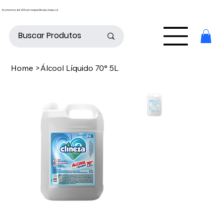
Economize até 30% em nossos Kits de Limpeza!
Home
>
Álcool Líquido 70° 5L