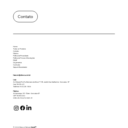
Contato
Home
Todos os Produtos
Contato
Fábrica
Política de Privacidade
Politica de Trocas e Devoluções
FISQP
Orçamentos
Currículos
Seja um Revendedor
falecom@clineza.com.br
Loja:
Av: Edward Fru Fru Marciano da Silva nº 198 Jardim Sao Guilherme - Sorocaba - SP
Cep 18074-621
Telefone: 15 3228-1806
Fábrica:
AV. Iporanga, 297 - Éden - Sorocaba-SP
CEP 18086-602
CNPJ 28.152.672/0001-31
© 2026 Clineza. Feito por
llewell™