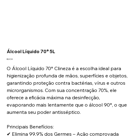
Álcool Líquido 70° 5L
Preço
R$ 37,99
O Álcool Líquido 70° Clineza é a escolha ideal para
higienização profunda de mãos, superfícies e objetos,
garantindo proteção contra bactérias, vírus e outros
microrganismos. Com sua concentração 70%, ele
oferece a eficácia máxima na desinfecção,
evaporando mais lentamente que o álcool 90°, o que
aumenta seu poder antisséptico.
Principais Benefícios:
✔
Elimina 99,9% dos Germes – Ação comprovada