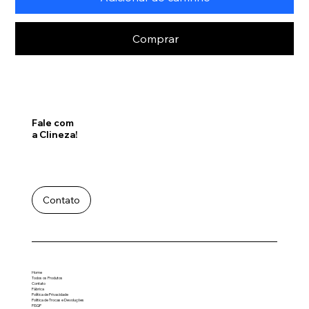
Comprar
Fale com
a Clineza!
Contato
Home
Todos os Produtos
Contato
Fábrica
Política de Privacidade
Politica de Trocas e Devoluções
FISQP