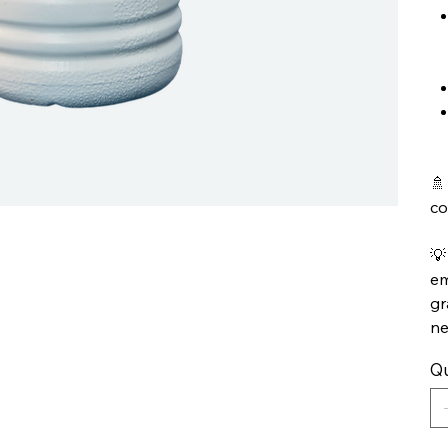
🚿
co
💡
em
gr
ne
Q