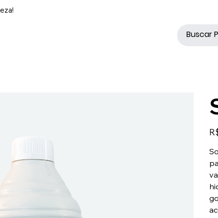
eza!
Pre
R$
So
pa
va
hi
go
ac