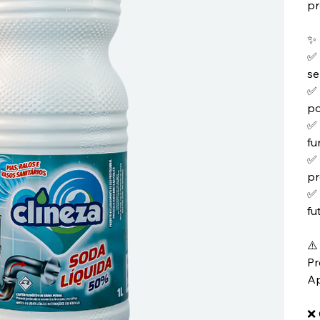
pr
✨
✅
se
✅
po
✅
fu
✅
pr
✅
fu
⚠
Pr
Ap
❌