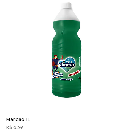
Maridão 1L
Preço
R$ 6,59