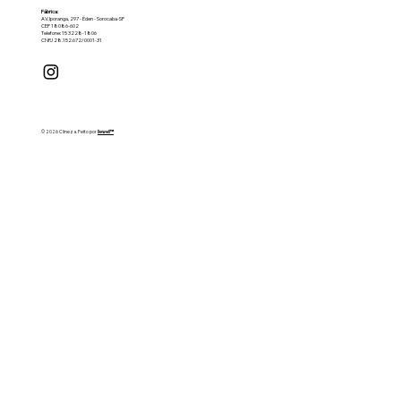
Fábrica:
AV. Iporanga, 297 - Éden - Sorocaba-SP
CEP 18086-602
Telefone: 15 3228-1806
CNPJ 28.152.672/0001-31
© 2026 Clineza. Feito por
llewell™