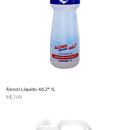
Álcool Líquido 46,2° 1L
Preço
R$ 7,09