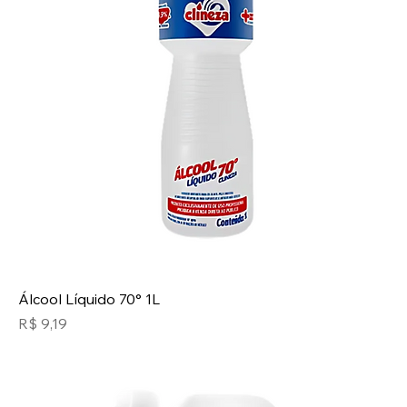
Álcool Líquido 70° 1L
Preço
R$ 9,19