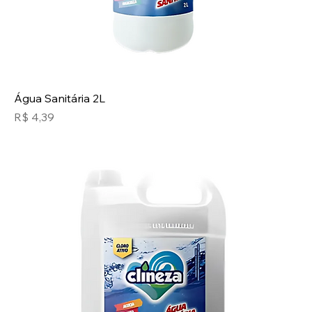
Água Sanitária 2L
Preço
R$ 4,39