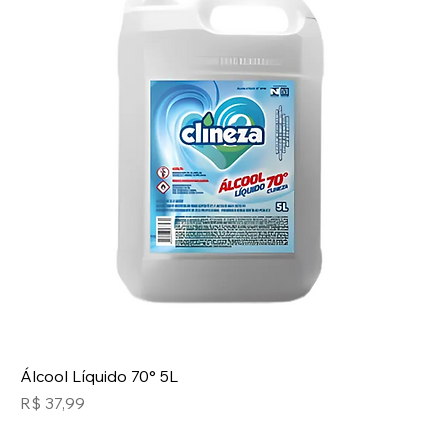
Álcool Líquido 70° 5L
Preço
R$ 37,99