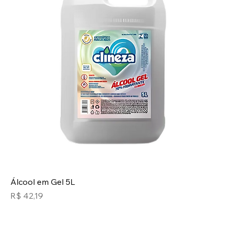
Álcool em Gel 5L
Preço
R$ 42,19