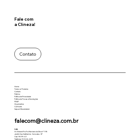
Fale com
a Clineza!
Contato
Home
Todos os Produtos
Contato
Fábrica
Política de Privacidade
Politica de Trocas e Devoluções
FISQP
Orçamentos
Currículos
Seja um Revendedor
falecom@clineza.com.br
Loja:
Av: Edward Fru Fru Marciano da Silva nº 198
Jardim Sao Guilherme - Sorocaba - SP
Cep 18074-621
Telefone: 15 3226-2679