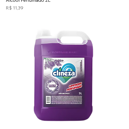
Álcool Perfumado 2L
Preço
R$ 11,39